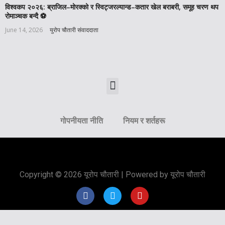
विश्वकप २०२६: ब्राजिल–मोरक्को र स्विट्जरल्यान्ड–कतार खेल बराबरी, समूह चरण थप
रोमाञ्चक बन्दै ⚽️
June 14, 2026
युरोप चौतारी संवाददाता
गोपनीयता नीति
नियम र शर्तहरू
Copyright © 2026 यूरोप चौतारी | Powered by यूरोप चौतारी