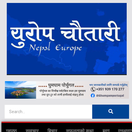
गृहपृष्ठ
समाचार
बिचार
सफलताको कथा
ब्लग
एनआरए