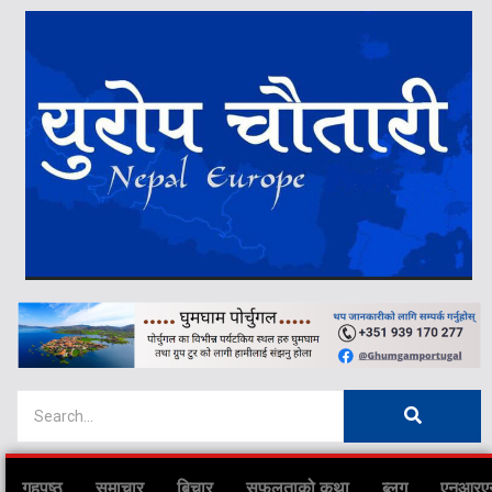
गृहपृष्ठ
समाचार
बिचार
सफलताको कथा
ब्लग
एनआरए