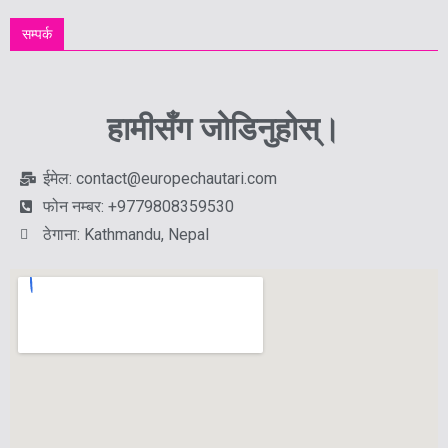
सम्पर्क
हामीसँग जोडिनुहोस्।
ईमेल: contact@europechautari.com
फोन नम्बर: +9779808359530
ठेगाना: Kathmandu, Nepal