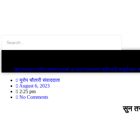
गृहपृष्ठ
समाचार
बिचार
सफलताको कथा
ब्लग
गृहपृष्ठ
समाचार
बिचार
सफलताको कथा
ब्लग
एनआरएनए
विश्व
टिप्स
यूरोपका मह
युरोप चौतारी संवाददाता
August 6, 2023
2:25 pm
No Comments
सुन त