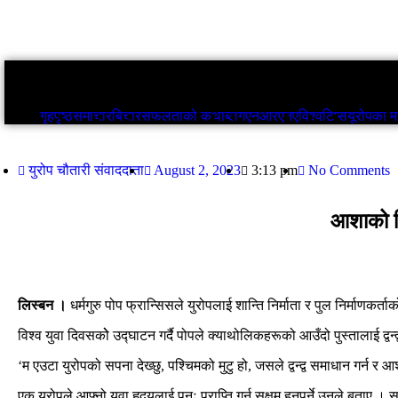
गृहपृष्ठ
समाचार
बिचार
सफलताको कथा
ब्लग
गृहपृष्ठ
समाचार
बिचार
सफलताको कथा
ब्लग
एनआरएनए
विश्व
टिप्स
यूरोपका मह
युरोप चौतारी संवाददाता
August 2, 2023
3:13 pm
No Comments
आशाको दि
लिस्बन ।
धर्मगुरु पोप फ्रान्सिसले युरोपलाई शान्ति निर्माता र पुल निर्माणकर्त
विश्व युवा दिवसकोे उद्घाटन गर्दै पोपले क्याथोलिकहरूको आउँदो पुस्तालाई द्वन्
‘म एउटा युरोपको सपना देख्छु, पश्चिमको मुटु हो, जसले द्वन्द्व समाधान गर्न 
एक युरोपले आफ्नो युवा हृदयलाई पुनः प्राप्ति गर्न सक्षम हुनुपर्ने उनले बता