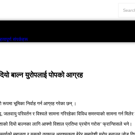
एनआरएनए
विश्व
टिप्स
यूरोपका महत्वपूर्ण संपर्कहरू
त्वपूर्ण संपर्कहरू
यो बाल्न युरोपलाई पोपको आग्रह
ाको रूपमा भूमिका निर्वाह गर्न आग्रह गरेका छन् ।
द्व, जलवायु परिवर्तन र विश्वले सामना गरिरहेका विविध समस्याको सामना गर्न मिलेर का
र आशाको दियो बाल्नका लागि आफ्नो विशाल प्रतिभा प्रयोग गरोस’ फ्रान्सिसले भने।
ए । सम्पूर्णको महानता र यसको तत्काल आवश्यकता हेरेर समावेशी युरोप बनाउन जोड द