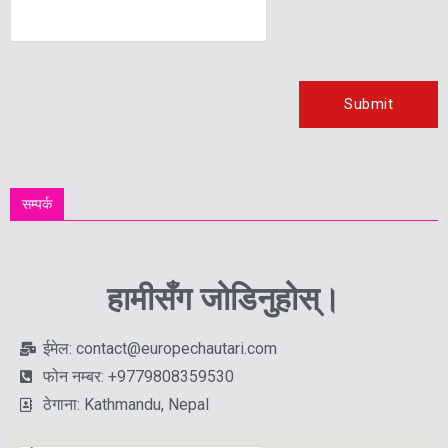
सम्पर्क
हामीसँग जोडिनुहोस्।
ईमेल: contact@europechautari.com
फोन नम्बर: +9779808359530
ठेगाना: Kathmandu, Nepal