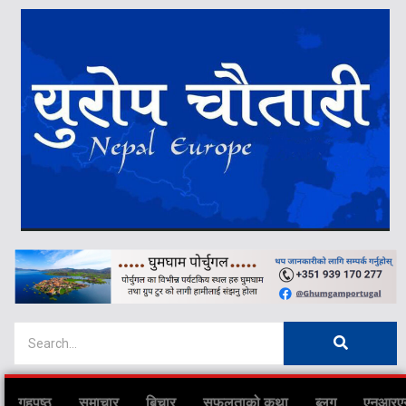
गृहपृष्ठ
समाचार
बिचार
सफलताको कथा
ब्लग
एनआरए