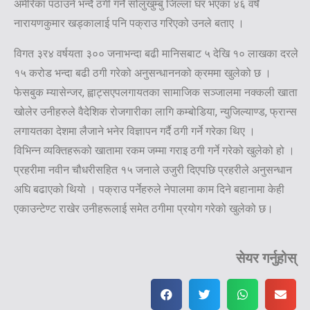
अमेरिका पठाउने भन्दै ठगी गर्ने सोलुखुम्बु जिल्ला घर भएका ४६ वर्षे
नारायणकुमार खड्कालाई पनि पक्राउ गरिएको उनले बताए ।
विगत ३र४ वर्षयता ३०० जनाभन्दा बढी मानिसबाट ५ देखि १० लाखका दरले
१५ करोड भन्दा बढी ठगी गरेको अनुसन्धाननको क्रममा खुलेको छ ।
फेसबुक म्यासेन्जर, ह्वाट्सएपलगायतका सामाजिक सञ्जालमा नक्कली खाता
खोलेर उनीहरुले वैदेशिक रोजगारीका लागि कम्बोडिया, न्युजिल्याण्ड, फ्रान्स
लगायतका देशमा लैजाने भनेर विज्ञापन गर्दै ठगी गर्ने गरेका थिए ।
विभिन्न व्यक्तिहरूको खातामा रकम जम्मा गराइ ठगी गर्ने गरेको खुलेको हो ।
प्रहरीमा नवीन चौधरीसहित १५ जनाले उजुरी दिएपछि प्रहरीले अनुसन्धान
अघि बढाएको थियो । पक्राउ पर्नेहरुले नेपालमा काम दिने बहानामा केही
एकाउन्टेण्ट राखेर उनीहरूलाई समेत ठगीमा प्रयोग गरेको खुलेको छ।
सेयर गर्नुहोस्