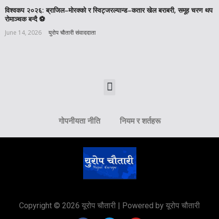
विश्वकप २०२६: ब्राजिल–मोरक्को र स्विट्जरल्यान्ड–कतार खेल बराबरी, समूह चरण थप
रोमाञ्चक बन्दै ⚽️
June 14, 2026
युरोप चौतारी संवाददाता
गोपनीयता नीति
नियम र शर्तहरू
Copyright © 2026 यूरोप चौतारी | Powered by यूरोप चौतारी