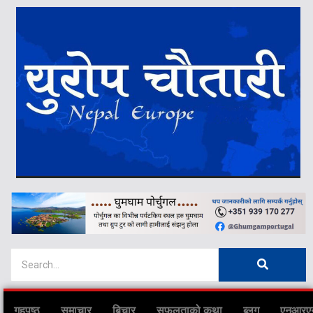
गृहपृष्ठ
समाचार
बिचार
सफलताको कथा
ब्लग
एनआरए