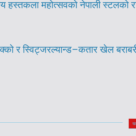
्रिय हस्तकला महोत्सवको नेपाली स्टलको 
्को र स्विट्जरल्यान्ड–कतार खेल बराब
ख