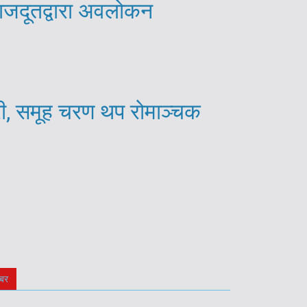
राजदूतद्वारा अवलोकन
री, समूह चरण थप रोमाञ्चक
बर