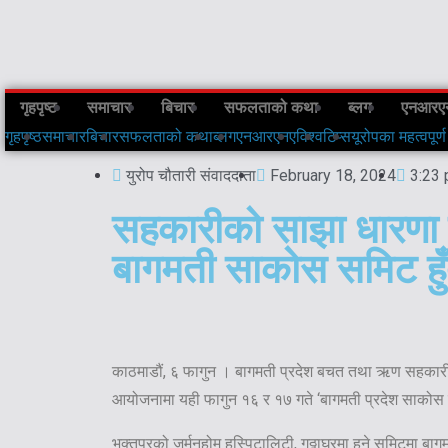
गृहपृष्ठ
समाचार
बिचार
सफलताको कथा
ब्लग
एनआरए
गृहपृष्ठ
समाचार
बिचार
सफलताको कथा
ब्लग
एनआरएनए
विश्व
टिप्स
यूरोपका महत्वपूर्ण
युरोप चौतारी संवाददाता
February 18, 2024
3:23
सहकारीको साझा धारणा नि
बागमती साकोस समिट हुँ
काठमाडौं, ६ फागुन । बागमती प्रदेश बचत तथा ऋण सहकारी 
आयोजनामा यही फागुन १६ र १७ गते ‘बागमती प्रदेश साको
भक्तपुरको जर्मनहोम हस्पिटालिटी, गठ्ठाघरमा हुने समिटमा बा