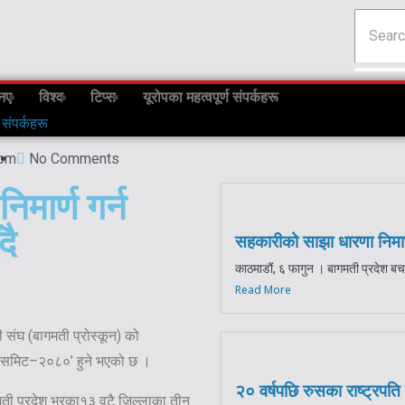
नए
विश्व
टिप्स
यूरोपका महत्वपूर्ण संपर्कहरू
 संपर्कहरू
 pm
No Comments
मार्ण गर्न
दै
सहकारीको साझा धारणा निमार्
काठमाडौं, ६ फागुन । बागमती प्रदेश 
Read More
संघ (बागमती प्रोस्कून) को
स समिट–२०८०’ हुने भएको छ ।
२० वर्षपछि रुसका राष्ट्रपति
गमती प्रदेश भरका१३ वटै जिल्लाका तीन