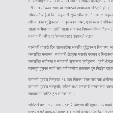
ती संस्थाहरुमा समस्या आउन नदिन र अहिले देखिएको समस्या
गरौं भन्ने सोचका साथ यो समिटको आयोजना गरिएको हो ।’
समिटको पहिलो दिन सहकारी सुध्रिढीकरणको आधारः सहकार्
अभियानको शुद्धिकरणः कानुन कार्यन्वयन, एकीकरण र वर्गिक
साझा अभियानका लागि साझा सञ्जाल विषयमा विषय विज्ञबाट कार
कार्यकारी अधिकृत केशवप्रसाद दाहालले बताए ।
त्यसैगरी दोस्रो दिन सहकारीमा सम्पत्ति शुद्धिकरण निवारणः भ
जनशक्ति पलायनः सहकारी क्षेत्रमा यसको प्रभाव र निराकरण
जनशक्ति उत्पेरणा र सहकारी सुशासन प्रर्वद्धनमाः प्रविधीमैत
प्रस्तुत हुनुका साथै सहभागीहरुबीच छलफल हुने सिईओ दाह
बागमती प्रदेश भित्रका १३ वटा जिल्ला बचत संघ सहआयोजकक
बागमती प्रदेश संस्कृती, पर्यटन तथा सहकारी मन्त्रालय, सहका
सहकार्यमा समिट हुन लागेको हो ।
समिटले वर्तमान समयमा सहकारी क्षेत्रमा देखिएका समस्याको 
प्रशस्त गर्ने दाहालले बताए । बागमती प्रदेशमा करिब ८ ह