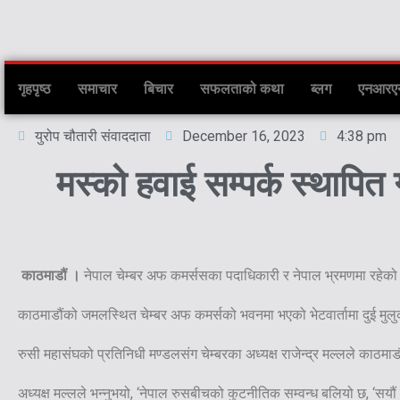
गृहपृष्ठ
समाचार
बिचार
सफलताको कथा
ब्लग
एनआरए
युरोप चौतारी संवाददाता
December 16, 2023
4:38 pm
मस्को हवाई सम्पर्क स्थापित ग
काठमाडौं ।
नेपाल चेम्बर अफ कमर्ससका पदाधिकारी र नेपाल भ्रमणमा रहेको 
काठमाडौंको जमलस्थित चेम्बर अफ कमर्सको भवनमा भएको भेटवार्तामा दुई मुलुक
रुसी महासंघको प्रतिनिधी मण्डलसंग चेम्बरका अध्यक्ष राजेन्द्र मल्लले काठमाडौ
अध्यक्ष मल्लले भन्नुभयो, ‘नेपाल रुसबीचको कुटनीतिक सम्वन्ध बलियो छ, ‘सयौ