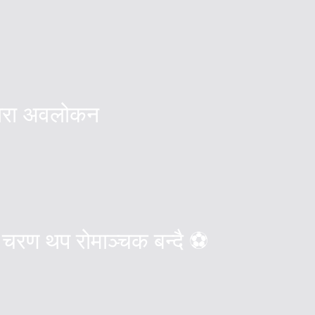
्वारा अवलोकन
 चरण थप रोमाञ्चक बन्दै ⚽️