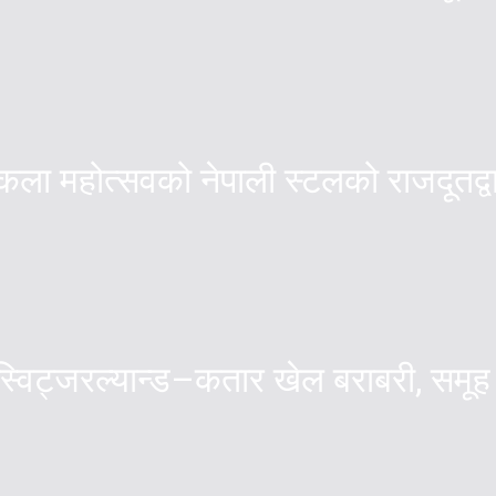
्तकला महोत्सवको नेपाली स्टलको राजदूतद
्विट्जरल्यान्ड–कतार खेल बराबरी, समूह