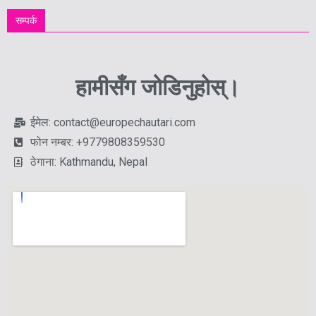
सम्पर्क
हामीसँग जोडिनुहोस्।
ईमेल: contact@europechautari.com
फोन नम्बर: +9779808359530
ठेगाना: Kathmandu, Nepal