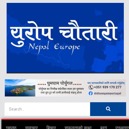
गृहपृष्ठ
समाचार
बिचार
सफलताको कथा
ब्लग
एनआरए