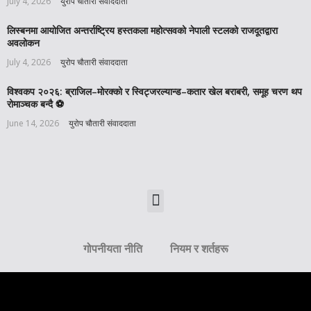
July 4, 2026
युरोप चौतारी संवाददाता
लिस्बनमा आयोजित अन्तर्राष्ट्रिय हस्तकला महोत्सवको नेपाली स्टलको राजदूतद्वारा
अवलोकन
July 4, 2026
युरोप चौतारी संवाददाता
विश्वकप २०२६: ब्राजिल–मोरक्को र स्विट्जरल्यान्ड–कतार खेल बराबरी, समूह चरण थप
रोमाञ्चक बन्दै ⚽️
June 14, 2026
युरोप चौतारी संवाददाता
गोपनीयता नीति
नियम र शर्तहरू