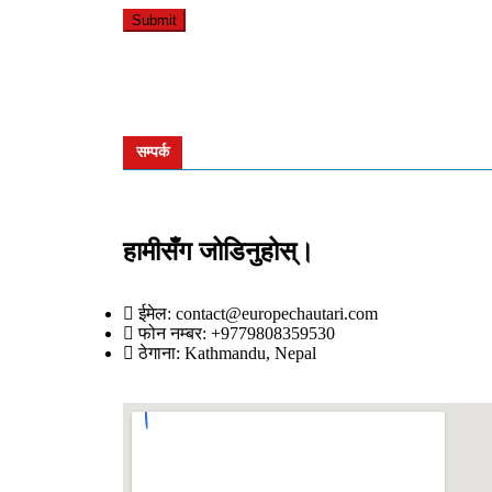
लिस्बनमा आयोजित अन्तर्राष्ट्रिय हस्तक
महोत्सवको नेपाली स्टलको राजदूतद्वारा अ
खेलले देश चिनाउँछ, पर्यटन बढा
July 14, 2026
July 4, 2026
युरोप चौतारी संवाददाता
युरोप चौतारी संवाददाता
सम्पर्क
हामीसँग जोडिनुहोस्।
ईमेल: contact@europechautari.com
फोन नम्बर: +9779808359530
ठेगाना: Kathmandu, Nepal