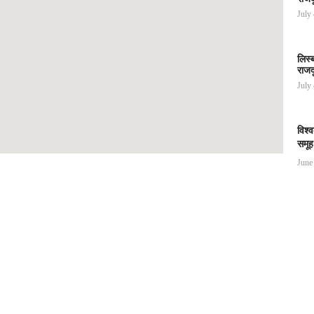
July
लिस्
राजद
July
विश्
समूह
June