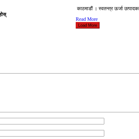
काठमाडौं । स्वतन्त्र ऊर्जा उत्पादकह
होस्
Read More
Load More
ब्लग
स्व