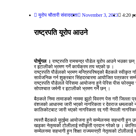
युरोप चौतारी संवाददाता
November 3, 2023
4:20 p
राष्ट्रपति यूरोप आउने
पोर्चुगल ।
राष्ट्रपति रामचन्द्र पौडेल यूरोप आउने भउका छन् 
र इटालीको भ्रमण गर्ने कार्यक्रम तय भएको छ ।
राष्ट्रपति पौडेलको भ्रमण मन्त्रिपरिषद्को बैठकले स्वीकृत ग
सार्वजनिक गर्न शुक्रबार सिंहदरबारमा आयोजित पत्रकार सम्म
राष्ट्रपति पौडेलले पेरिसमा आयोजना हुने पेरिस पीस फोरमुम
सोपश्चात जर्मनी र इटालीको भ्रमण गर्ने छन् ।
बैठकले निमा तामाङको नाममा झुठो विवरण पेस गरी जिल्ला 
वंशजको आधारमा जारी भएको नागरिकता र देवराज धमलाको ना
कालिकोटबाट जारी भएको नागरिकता रद्द गरी नेपाली नागरिकब
त्यस्तै बैठकले युएईमा आयोजना हुने सम्मेलनमा सहभागी हुन उपप्र
खड्का नेतृत्वको टोलीलाई स्वीकृती प्रदान गरेको छ । कात्
सम्मेलनमा सहभागी हुन शिक्षा राज्यमन्त्री नेतृत्वको टोलीलाई स