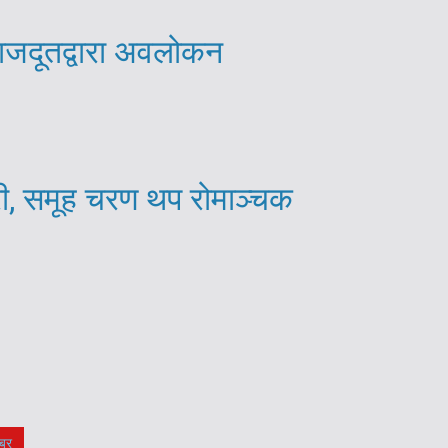
राजदूतद्वारा अवलोकन
री, समूह चरण थप रोमाञ्चक
बर