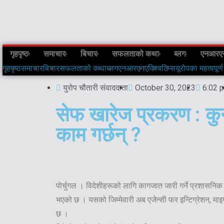
गृहपृष्ठ
समाचार
बिचार
सफलताको कथा
ब्लग
एनआरए
गृहपृष्ठ
समाचार
बिचार
सफलताको कथा
ब्लग
एनआरएनए
विश्व
टिप्स
यूरोपका महत्वपूर्ण
युरोप चौतारी संवाददाता
October 30, 2023
6:02 
सेफ खारेज प्रकरण : कु
काम गर्छन् ?
पोर्चुगल । विदेशीहरूको लागि कागजात जारी गर्ने प्रशासनिक
भएको छ । यसको जिम्मेवारी अब एजेन्सी फर इन्टिग्रेशन, 
छ ।