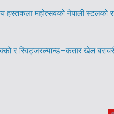
्रिय हस्तकला महोत्सवको नेपाली स्टलको 
्को र स्विट्जरल्यान्ड–कतार खेल बराब
ख