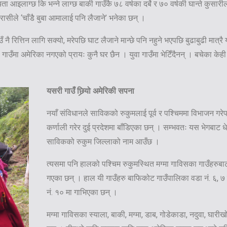
्यता आइलाग्छ कि भन्ने लाग्छ बाकी गाउँकै ७८ वर्षका दर्बे र ७० वर्षकी घान्ते कुस
ासीले ‘चाँडै बुबा आमालाई पनि लैजाने’ भनेका छन् ।
नै रित्तिन लागि सक्यो, मरेपछि घाट लैजाने मान्छे पनि नहुने भएपछि बुढाबुढी मात्रै 
 गाउँमा अमेरिका नगएको प्रायः कुनै घर छैन । युवा गाउँमा भेटिँदैनन् । बचेका केह
यसरी गाउँ छिर्‍यो अमेरिकी सपना
नयाँ संविधानले साविकको रुकुमलाई पूर्व र पश्चिममा विभाजन गरेपछ
कर्णाली गरेर दुई प्रदेशमा बाँडिएका छन् । सम्भवतः यस भेगबाट धेर
साविकको रुकुम जिल्लाको नाम आउँछ ।
त्यसमा पनि हालको पश्चिम रुकुमस्थित मग्मा गाविसका गाउँहरुबाट स
गएका छन् । हाल यी गाउँहरु बाफिकोट गाउँपालिका वडा नं. ६
नं. १० मा गाभिएका छन् ।
मग्मा गाविसका स्याला, बाकी, मग्मा, डाब, गोडेकाडा, नदुवा, घारी