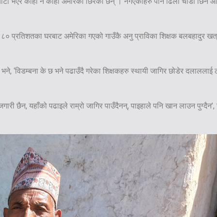
ाटो भएर कोही न कोही अमेरिका छिरेका छन् । नगएकाहरु पनि ढिलो चाँडो छिर्ने आशा
े ८० प्रतिशतका घरबाट अमेरिका गएको गाउँकै अनु प्राविका शिक्षक बलबहादुर खत्री 
ँग भने, ‘विडम्बना के छ भने पढाउँदै गरेका शिक्षकहरु स्थायी जागिर छोडेर दलाललाई
ारी छैन, यहाँको पढाइले राम्रो जागिर पाउँदैनन्, पाइहाले पनि खान लाउन पुग्दैन’