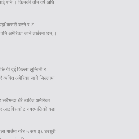
ारीलाई पनि । किनकी तीन वर्ष अघि
यहाँ कसरी बस्ने र ?’
ी पनि अमेरिका जाने तर्खरमा छन् ।
ि यी दुई जिल्ला लुम्बिनी र
ै व्यक्ति अमेरिका जाने जिल्लामा
बैभन्दा धेरै व्यक्ति अमेरिका
, ७ र आठविसकोट नगरपालिको वडा
खोला गाउँमा गरेर ५ सय ३८ घरधुरी