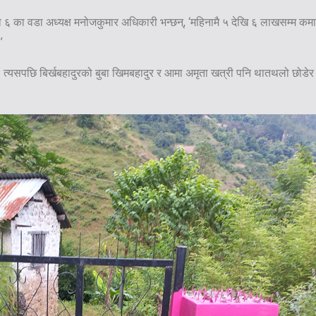
ा ६ का वडा अध्यक्ष मनोजकुमार अधिकारी भन्छन्, ‘महिनामै ५ देखि ६ लाखसम्म कमाई
’
रे । त्यसपछि बिर्खबहादुरको बुबा खिमबहादुर र आमा अमृता खत्री पनि थातथलो छोड