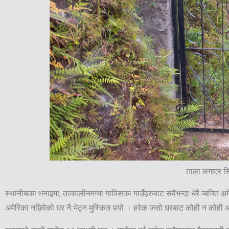
ताला लगाएर सिं
स्थानीयका भनाइमा, तत्कालीनमग्मा गाविसका गाउँहरुबाट सबैभन्दा धेरै व्यक्ति अ
अमेरिका नछिरेको घर नै भेट्न मुस्किल पर्‍यो । हरेक जसो घरबाट कोही न कोही अ