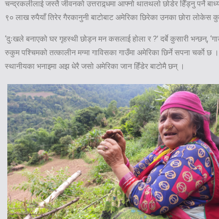
चन्द्रकलीलाई जस्तै जीवनको उत्तराद्र्धमा आफ्नो थातथलो छोडेर हिँड्नु पर्ने बाध
९० लाख रुपैयाँ तिरेर गैरकानुनी बाटोबाट अमेरिका छिरेका उनका छोरा लोकेस कुर
‘दुःखले बनाएको घर गृहस्थी छोड्न मन कसलाई होला र ?’ दर्बे कुसारी भन्छन्, ‘गाउँ 
रुकुम पश्चिमको तत्कालीन मग्मा गाविसका गाउँमा अमेरिका छिर्ने सपना चर्काे छ ।
स्थानीयका भनाइमा अझ धेरै जसो अमेरिका जान हिँडेर बाटोमै छन् ।