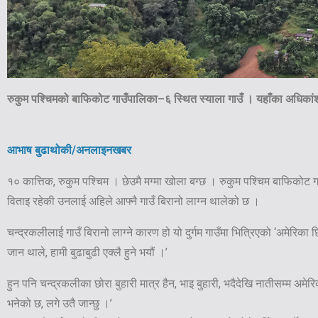
रुकुम पश्चिमको बाफिकोट गाउँपालिका–६ स्थित स्याला गाउँ । यहाँका अधिका
आभाष बुढाथोकी/अनलाइनखबर
१० कात्तिक, रुकुम पश्चिम । छेउमै मग्मा खोला बग्छ । रुकुम पश्चिम बाफिकोट 
विताइ रहेकी उनलाई अहिले आफ्नै गाउँ बिरानो लाग्न थालेको छ ।
चन्द्रकलीलाई गाउँ बिरानो लाग्ने कारण हो यो दुर्गम गाउँमा भित्रिएको ‘अमेरिका छ
जान थाले, हामी बुढाबुढी एक्लै हुने भयौं ।’
हुन पनि चन्द्रकलीका छोरा बुहारी मात्र हैन, भाइ बुहारी, भदैदेखि नातीसम्म अमेरि
भनेको छ, लगे उतै जान्छु ।’