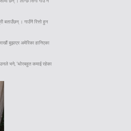
मा छन् । लाग्छ सिंगो गाउँ नै
बताउँछन् । गाउँनै रित्तो हुन
 लाखौं बुझाएर अमेरिका हानिएका
, उनले भने, ‘थोरबहुत कमाई रहेका