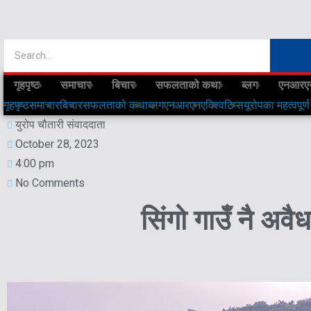
गृहपृष्ठ
समाचार
बिचार
सफलताको कथा
ब्लग
एनआरए
गृहपृष्ठ
समाचार
बिचार
सफलताको कथा
ब्लग
एनआरएनए
विश्व
टिप्स
यूरोपका महत्वपूर्ण
युरोप चौतारी संवाददाता
October 28, 2023
4:00 pm
No Comments
सिंगो गाउँ नै अवै