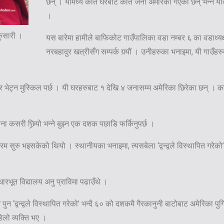
छन् । यीमध्ये कति घरबाट कति जना अमेरिका गएका छन् भन्ने य
।
कुसारी ।
यस बारेमा हामीले बाफिकोट गाउँपालिका वडा नम्बर ६ का वडाध्य
नरबहादुर खत्रीसँग सम्पर्क गर्‍यौं । उनीहरुका भनाइमा, यी गाउँहरु
घर भेट्न मुस्किल पर्छ । यी घरहरुबाट १ देखि ४ जनासम्म अमेरिका छिरेका छन् । क
ना कसरी छिर्‍यो भन्ने बुझ्न एक दशक पछाडि फर्किनुपर्छ ।
सुरु भइसकेको थियो । स्थानीयका भनाइमा, त्यसबेला ‘द्वन्द्वले विस्थापित गरेको’ 
ारभूत विद्यालय अनु प्राविमा पढाउँथे ।
ुन ‘द्वन्द्वले विस्थापित गरेको’ भन्दै ६० को दशकमै गैरकानुनी बाटोबाट अमेरिका 
हिलो व्यक्ति भए ।