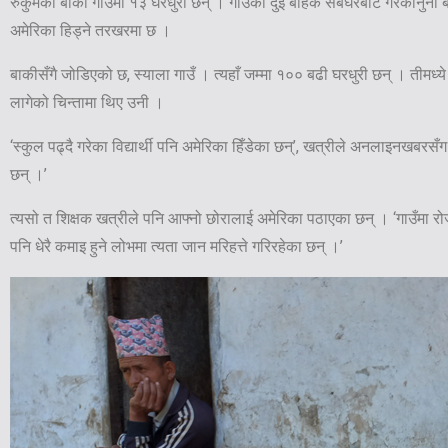
रुकुमको बाकी गाउँमा १३ घरधुरी छन् । गाउँका दुई बाहेक सबैघरबाट गैरकानुनी ब
अमेरिका हिड्ने तरखरमा छ ।
बाकीसँगै जोडिएको छ, स्याला गाउँ । त्यहाँ जम्मा १०० बढी घरधुरी छन् । तीमध्य
लागेको चिन्तामा थिए उनी ।
‘स्कुल पढ्दै गरेका विद्यार्थी पनि अमेरिका हिँडेका छन्’, खत्रीले अनलाइनखबरस
छन् ।’
त्यसो त शिक्षक खत्रीले पनि आफ्नो छोरालाई अमेरिका पठाएका छन् । ‘गाउँमा रोजग
पनि धेरै कमाइ हुने लोभमा त्यता जान मरिहत्ते गरिरहेका छन् ।’