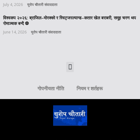
July 4, 2026
युरोप चौतारी संवाददाता
विश्वकप २०२६: ब्राजिल–मोरक्को र स्विट्जरल्यान्ड–कतार खेल बराबरी, समूह चरण थप
रोमाञ्चक बन्दै ⚽️
June 14, 2026
युरोप चौतारी संवाददाता
गोपनीयता नीति
नियम र शर्तहरू