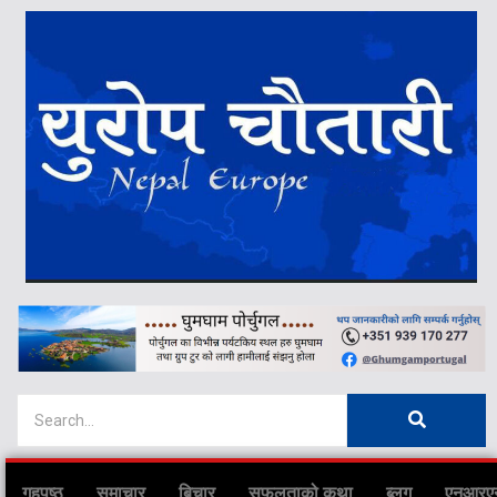
गृहपृष्ठ
समाचार
बिचार
सफलताको कथा
ब्लग
एनआरए