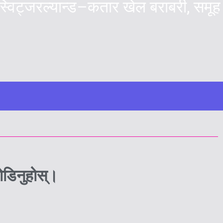
्विट्जरल्यान्ड–कतार खेल बराबरी, समूह
ोडिनुहोस्।