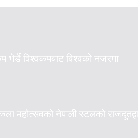
ेप भेर्डे विश्वकपबाट विश्वको नजरमा
्तकला महोत्सवको नेपाली स्टलको राजदूतद