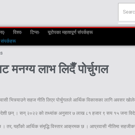
नए
विश्व
टिप्स
यूरोपका महत्वपूर्ण संपर्कहरू
 संपर्कहरू
s
 मनग्य लाभ लिदैँ पोर्चुगल
रवासी भित्र्याउने सहज नीति लिएर पोर्चुगलले आर्थिक विकासका लागि अवसर खोल
 विदेशी छन् । सन् २०२२ को तथ्यांक अनुसार ७ लाख ८१ हजार ९ सय १५ जना विद
 छ । तर, यहाँको आर्थिक संमृद्धि विस्तार आक्रमक छ । आप्रवासी नीतिमा सहजीकर