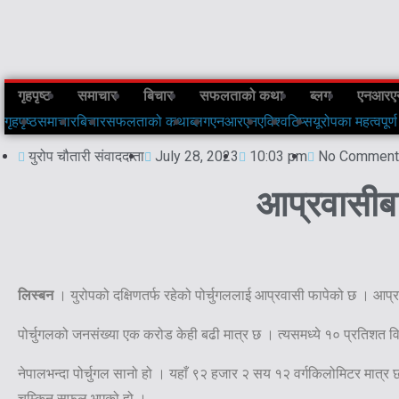
गृहपृष्ठ
समाचार
बिचार
सफलताको कथा
ब्लग
एनआरए
गृहपृष्ठ
समाचार
बिचार
सफलताको कथा
ब्लग
एनआरएनए
विश्व
टिप्स
यूरोपका महत्वपूर्ण
युरोप चौतारी संवाददाता
July 28, 2023
10:03 pm
No Comment
आप्रवासीबाट
लिस्बन
। युरोपको दक्षिणतर्फ रहेको पोर्चुगललाई आप्रवासी फापेको छ । आप्
पोर्चुगलको जनसंख्या एक करोड केही बढी मात्र छ । त्यसमध्ये १० प्रतिशत
नेपालभन्दा पोर्चुगल सानो हो । यहाँ ९२ हजार २ सय १२ वर्गकिलोमिटर मात्र
चम्किन सफल भएको हो ।