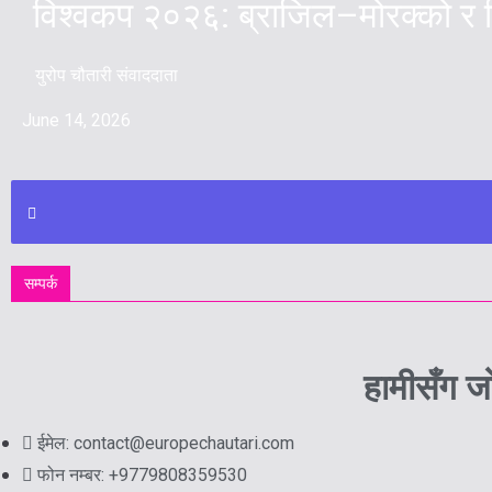
विश्वकप २०२६: ब्राजिल–मोरक्को र स
युरोप चौतारी संवाददाता
June 14, 2026
सम्पर्क
हामीसँग ज
ईमेल: contact@europechautari.com
फोन नम्बर: +9779808359530