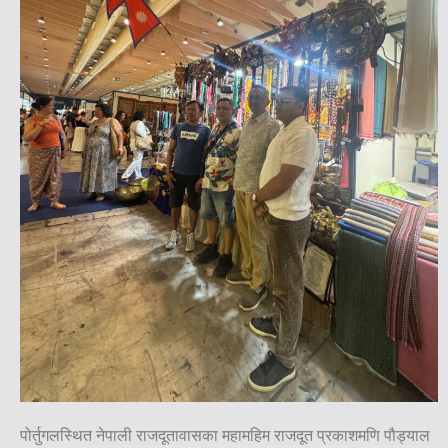
पोर्तुगलस्थित नेपाली राजदूतावासका महामहिम राजदूत प्रकाशमणि पौड्याल