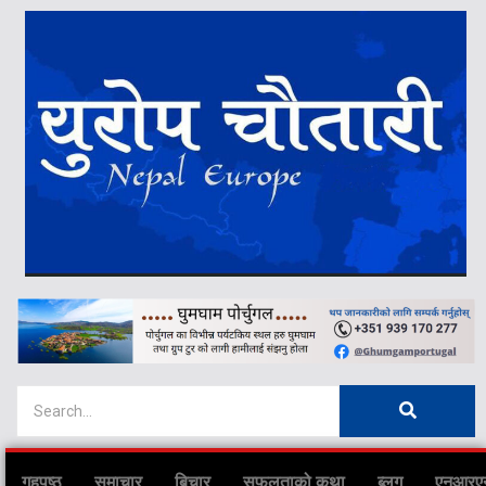
गृहपृष्ठ
समाचार
बिचार
सफलताको कथा
ब्लग
एनआरए