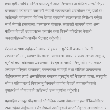
तथा तृतीय सचिव अनिल थापाज्यूले आज लिस्बनमा आयोजित अन्तर्राष्ट्रिय
हस्तकला महोत्सवमा सहभागी नेपाली स्टलहरूको अवलोकन गर्नुभएको छ।
उहाँहरूले महोत्सवमा विभिन्न देशका प्रदर्शनी स्टलहरूको निरीक्षण गर्नुका
साथै नेपाली हस्तकला, परम्परागत पोसाक, सजावटी सामग्री तथा अन्य
मौलिक नेपाली उत्पादनहरू प्रदर्शन तथा बिक्री गरिरहेका नेपाली
व्यवसायीहरूसँग आत्मीय भेटघाट गर्नुभयो।
भेटका क्रममा उहाँहरूले व्यवसायीहरूबाट युरोपेली बजारमा नेपाली
उत्पादनको माग, व्यापार विस्तारका सम्भावना, व्यवसाय सञ्चालनका अनुभव,
चुनौती तथा भविष्यका अवसरबारे विस्तृत जानकारी लिनुभयो। नेपालबाट
उत्पादन गरिएका हस्तकला, परम्परागत सामग्री तथा मौलिक उत्पादनहरू
पोर्तुगलसम्म ल्याई अन्तर्राष्ट्रिय बजारमा प्रवर्द्धन गर्दै नेपालको कला, संस्कृति,
सीप र पहिचानलाई विश्वसामु चिनाउने कार्यमा नेपाली व्यवसायीहरूले
पुर्‍याइरहेको योगदानको उहाँहरूले उच्च प्रशंसा गर्नुभयो।
महामहिम राजदूत पौड्यालले भौगोलिक रूपमा नेपालबाट हजारौँ किलोमिटर
टाढा रहेको पोर्तुगलमा बसेर नेपाली उद्यमीहरूले आफ्नो मेहनत, लगनशीलता र