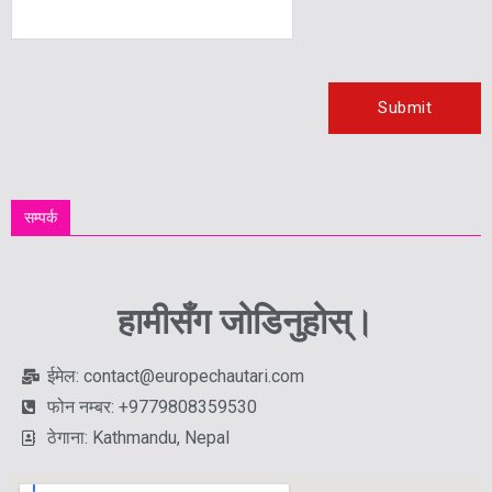
सम्पर्क
हामीसँग जोडिनुहोस्।
ईमेल: contact@europechautari.com
फोन नम्बर: +9779808359530
ठेगाना: Kathmandu, Nepal