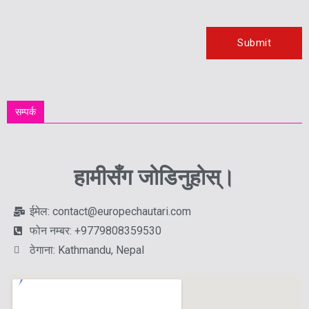
सम्पर्क
हामीसँग जोडिनुहोस्।
ईमेल: contact@europechautari.com
फोन नम्बर: +9779808359530
ठेगाना: Kathmandu, Nepal