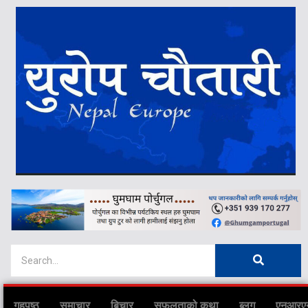
गृहपृष्ठ
समाचार
बिचार
सफलताको कथा
ब्लग
एनआरए