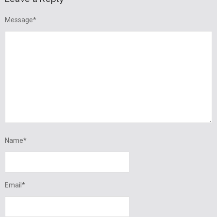
Message
*
Name
*
Email
*