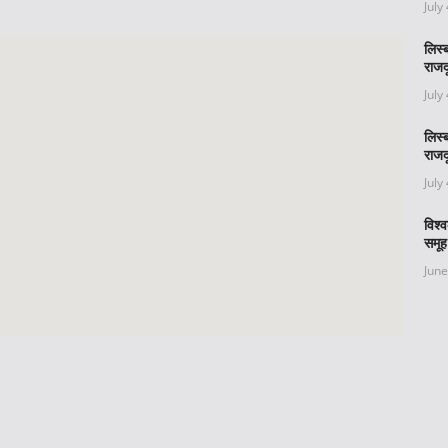
July
लिस्
राजद
July
लिस्
राजद
July
विश्
समूह
June