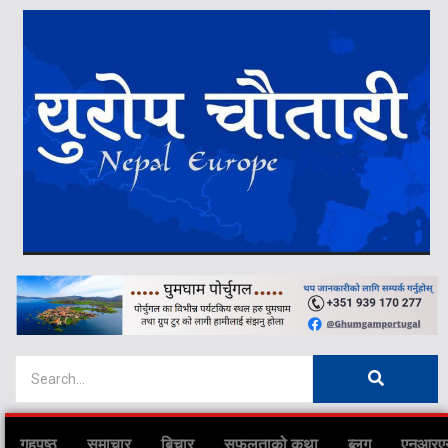
गृहपृष्ठ
समाचार
बिचार
सफलताको कथा
ब्लग
एनआरए