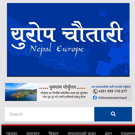
गृहपृष्ठ
समाचार
बिचार
सफलताको कथा
ब्लग
एनआरए