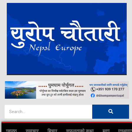
गृहपृष्ठ
समाचार
बिचार
सफलताको कथा
ब्लग
एनआरए