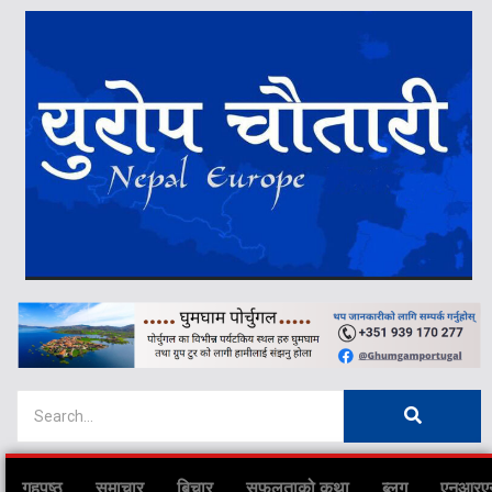
गृहपृष्ठ
समाचार
बिचार
सफलताको कथा
ब्लग
एनआरए