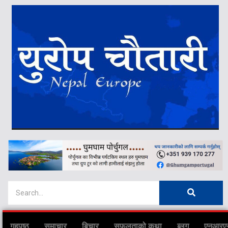
गृहपृष्ठ
समाचार
बिचार
सफलताको कथा
ब्लग
एनआरए