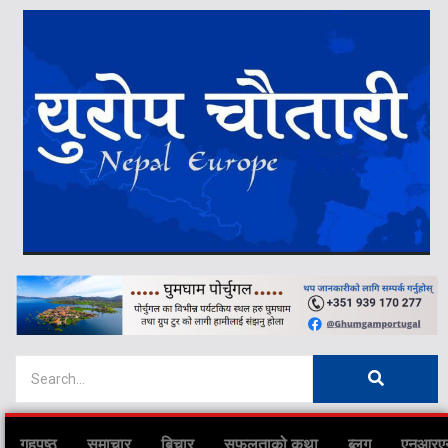
गृहपृष्ठ
समाचार
बिचार
सफलताको कथा
ब्लग
एनआरए