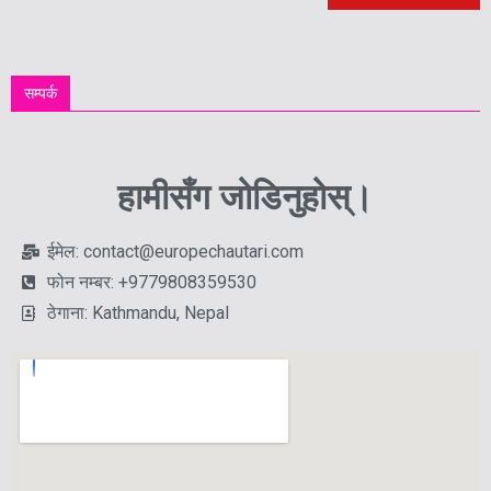
सम्पर्क
हामीसँग जोडिनुहोस्।
ईमेल: contact@europechautari.com
फोन नम्बर: +9779808359530
ठेगाना: Kathmandu, Nepal