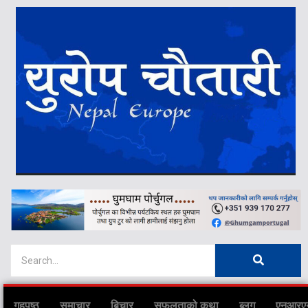
गृहपृष्ठ
समाचार
बिचार
सफलताको कथा
ब्लग
एनआरए