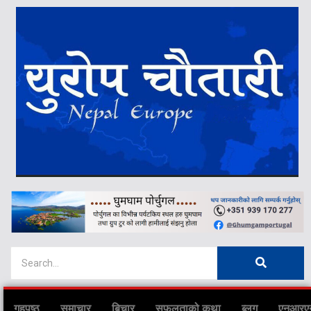
गृहपृष्ठ
समाचार
बिचार
सफलताको कथा
ब्लग
एनआरए