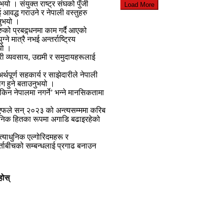
नुभयो । संयुक्त राष्ट्र संघको पुँजी
Load More
आवद्ध गराउने र नेपाली वस्तुहरु
उनुभयो ।
ुको प्रबद्र्धनमा काम गर्दै आएको
ग्ने मात्रै नभई अन्तर्राष्ट्रिय
यो ।
ी व्यवसाय, उद्यमी र समुदायहरूलाई
पूर्ण सहकार्य र साझेदारीले नेपाली
योग हुने बताउनुभयो ।
किन नेपालमा नगर्ने’ भन्ने मानसिकतामा
एफले सन् २०२३ को अन्त्यसम्ममा करिब
्वजनिक हितका रूपमा अगाडि बढाइरहेको
्याधुनिक एल्गोरिदमहरू र
र्ताबीचको सम्बन्धलाई प्रगाढ बनाउन
होस्