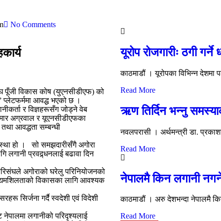
m
No Comments
यूरोप रोजगारीः ठगी गर्ने
कार्य
काठमाडौं । यूरोपका विभिन्न देशमा पठ
Read More
संघ पूँजी विकास कोष (युएनसीडीएफ) को
” प्लेटफर्ममा आवद्ध भएको छ ।
ऋण तिर्दिन भन्नु समस्य
कर्ता र विज्ञहरूसँग जोड्ने वेब
शकुमार अग्रवाल र यूएनसीडीएफका
तथा आवद्धता सम्बन्धी
नवलपरासी । अर्थमन्त्री डा. प्रकाश
संस्था हो । सो समझदारीसँगै अगोरा
Read More
ागि लगानी प्रवद्र्धनलाई बढावा दिन
 परिसंघले अगोराको घरेलु परिनियोजनको
नेपालमै किन लगानी नगर्
ाई उद्यमशिलताको विकासका लागि आवश्यक
।
रू सिर्जना गर्दै स्वदेशी एवं विदेशी
काठमाडौं । अरु देशभन्दा नेपालमै किन 
 नेपालमा लगानीको परिदृश्यलाई
Read More