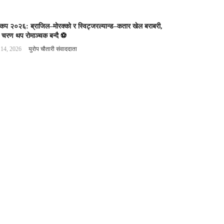
वकप २०२६: ब्राजिल–मोरक्को र स्विट्जरल्यान्ड–कतार खेल बराबरी,
 चरण थप रोमाञ्चक बन्दै ⚽️
 14, 2026
युरोप चौतारी संवाददाता