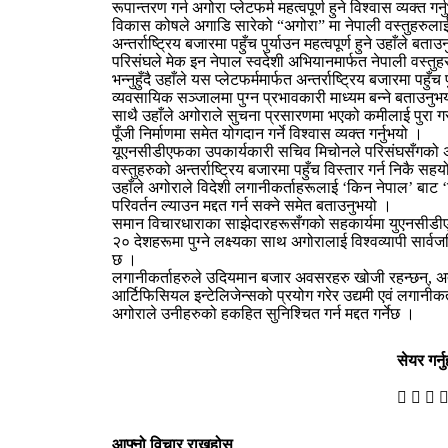
रूपान्तरण गर्न अगोरा प्लेटफर्म महत्वपूर्ण हुने विश्वास व्यक्त गर्
विकास कोषले अगाडि सारेको “अगोरा” मा नेपाली वस्तुहरुलाई 
अन्तर्राष्ट्रिय बजारमा पहुँच पुर्याउन महत्वपूर्ण हुने उहाँले बता
परिसंघले मेक इन नेपाल स्वदेशी अभियानमार्फत नेपाली वस्तुहर
भन्नुहुँदै उहाँले यस प्लेटफर्ममार्फत अन्तर्राष्ट्रिय बजारमा पहुँच पु
व्यवसायिक सञ्जालमा पुग्न प्रभावकारी माध्यम बन्ने बताउनुभ
साथै उहाँले अगोराले सुचना प्रसारणमा भएको कमीलाई पुरा गर
पूँजी निर्माणमा समेत योगदान गर्ने विश्वास व्यक्त गर्नुभयो ।
यूएनसीडीएफका उपकार्यकारी सचिव मिचोनले परिसंघसँगको अर्थ
वस्तुहरुको अन्तर्राष्ट्रिय बजारमा पहुँच विस्तार गर्न निकै सह
उहाँले अगोराले विदेशी लगानीकर्ताहरूलाई ‘किन नेपाल’ बाट ‘
परिवर्तन ल्याउन मद्दत गर्न सक्ने समेत बताउनुभयो ।
समान विचारधाराका साझेदारहरूसँगको सहकार्यमा युएनसीडी
२० देशहरूमा पुग्ने लक्ष्यका साथ अगोरालाई विश्वव्यापी सार
छ ।
लगानीकर्ताहरुले उदियमान बजार अवसरहरु खोजी रहन्छन्, अत
आर्टिफिसियल इन्टेलिजेन्सको प्रयोग गरेर उद्यमी एवं लगानीक
अगोराले उनीहरुको हकहित सुनिश्चित गर्न मद्दत गर्नेछ ।
सेयर गर्नु
आफ्नो विचार राख्नुहोस्