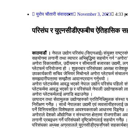
युरोप चौतारी संवाददाता
November 3, 2023
4:33 p
परिसंघ र युएनसीडीएफबीच ऐतिहासिक सह
काठमाडौं ।
नेपाल उद्योग परिसंघ (सिएनआई) संयुक्त राष्ट्र
सहयोगमा लगानी तथा व्यापार अभिबृद्धिमा सहयोग गर्न “अगोरा
अगोरा विकासशील, उदीयमान र सीमावर्ती बजारका उद्यमी, लगानी
प्लेटफर्म परियोजना हो । शुक्रबार परिसंघका अध्यक्ष राजे
उपकार्यकारी सचिव जेभियर मिचोनले अगोरा प्लेटफर्म संचालन 
समझदारीपत्रमा सम्झौता आदानप्रदान गर्नुभयो ।
अगोरा प्लेटफर्ममा आवद्ध भएको नेपाल उद्योग परिसंघ पहिलो 
प्लेटफर्ममा आवद्ध भएको छ र परिसंघले नेपाली उद्योगहरूको ल
अगोरा प्लेटफर्मलाई अगाडि बढाउनेछ ।
उत्पादन तथा सेवामुलक उद्योगहरुको प्रतिनिधिमुलक संस्था
निरीक्षण गर्नेछ । साथै नेपालका उद्यमी एवं व्यवसायीहरुल
पर्ने वित्तियसहित विशेषज्ञता आवश्यकताको आधारमा दिइनेछ 
अगोराले देशको औद्योगिक र संस्थागत क्षेत्रमा रोजगारीका अवसरह
लगानी प्रबद्र्धन गर्ने परिसंघको दृष्टिकोणलाई सहयोग गर्नेछ ।
परिसंघका अध्यक्ष अग्रवालले युएनसीडीएफसँगको सहकार्यबाट