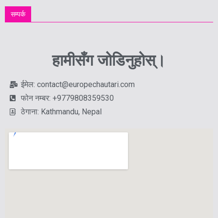
सम्पर्क
हामीसँग जोडिनुहोस्।
ईमेल: contact@europechautari.com
फोन नम्बर: +9779808359530
ठेगाना: Kathmandu, Nepal