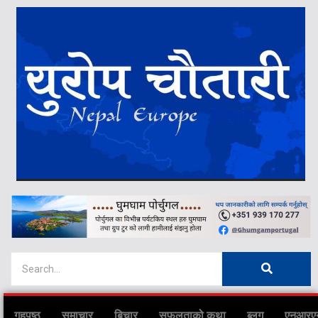
गृहपृष्ठ
समाचार
बिचार
सफलताको कथा
ब्लग
एनआरए