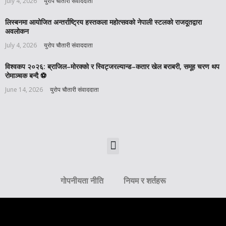
July 4, 2026
युरोप चौतारी संवाददाता
लिस्बनमा आयोजित अन्तर्राष्ट्रिय हस्तकला महोत्सवको नेपाली स्टलको राजदूतद्वारा
अवलोकन
July 4, 2026
युरोप चौतारी संवाददाता
विश्वकप २०२६: ब्राजिल–मोरक्को र स्विट्जरल्यान्ड–कतार खेल बराबरी, समूह चरण थप
रोमाञ्चक बन्दै ⚽️
June 14, 2026
युरोप चौतारी संवाददाता
गोपनीयता नीति
नियम र शर्तहरू