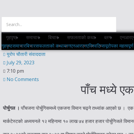
गृहपृष्ठ
समाचार
बिचार
सफलताको कथा
ब्लग
एनआरए
गृहपृष्ठ
समाचार
बिचार
सफलताको कथा
ब्लग
एनआरएनए
विश्व
टिप्स
यूरोपका महत्वपूर्ण
युरोप चौतारी संवाददाता
July 29, 2023
7:10 pm
No Comments
पाँच मध्ये ए
पोर्चुगल ।
पाँचजना पोर्चुगिसमध्ये एकजना विमान चढ्ने तथ्यांक आएको छ । एक अध्
मार्कटेस्टको अध्ययनले १२ महिनामा १० लाख ७४ हजार हजार पोर्चुगिजले विमानब