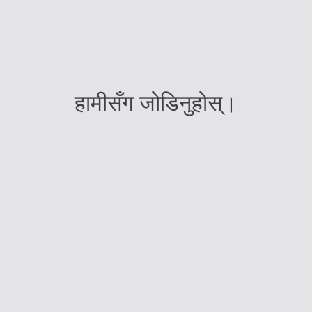
नेपाली स्टलको राजदूतद्वारा अवलोकन
July 4, 2026
युरोप चौतारी संवाददाता
हामीसँग जोडिनुहोस्।