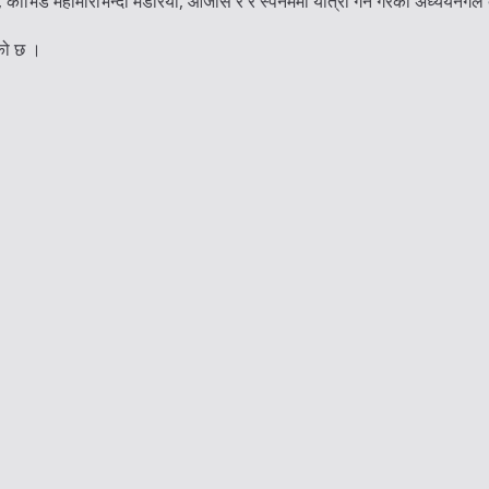
कोभिड महामारीभन्दा मेडरिया, आर्जोस र र स्पेनममा यात्रा गर्ने गरेको अध्ययनगल
एको छ ।