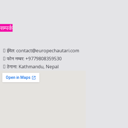
नेपाली स्टलको राजदूतद्वारा अवलोकन
July 4, 2026
युरोप चौतारी संवाददाता
सम्पर्क
ईमेल: contact@europechautari.com
फोन नम्बर: +9779808359530
ठेगाना: Kathmandu, Nepal