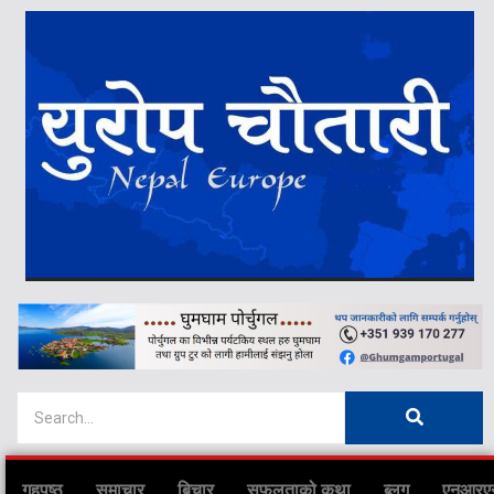
गृहपृष्ठ
समाचार
बिचार
सफलताको कथा
ब्लग
एनआरए