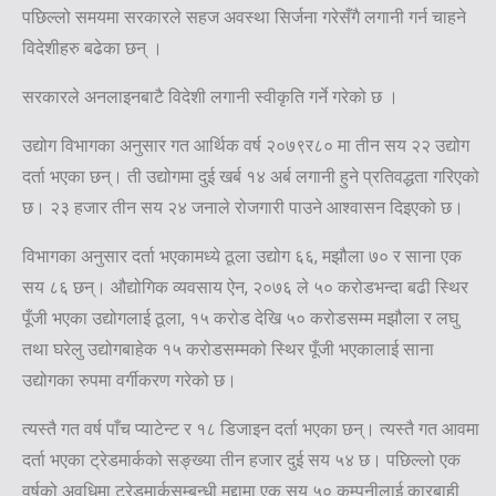
पछिल्लो समयमा सरकारले सहज अवस्था सिर्जना गरेसँगै लगानी गर्न चाहने
विदेशीहरु बढेका छन् ।
सरकारले अनलाइनबाटै विदेशी लगानी स्वीकृति गर्ने गरेको छ ।
उद्योग विभागका अनुसार गत आर्थिक वर्ष २०७९र८० मा तीन सय २२ उद्योग
दर्ता भएका छन्। ती उद्योगमा दुई खर्ब १४ अर्ब लगानी हुने प्रतिवद्धता गरिएको
छ। २३ हजार तीन सय २४ जनाले रोजगारी पाउने आश्वासन दिइएको छ।
विभागका अनुसार दर्ता भएकामध्ये ठूला उद्योग ६६, मझौला ७० र साना एक
सय ८६ छन्। औद्योगिक व्यवसाय ऐन, २०७६ ले ५० करोडभन्दा बढी स्थिर
पूँजी भएका उद्योगलाई ठूला, १५ करोड देखि ५० करोडसम्म मझौला र लघु
तथा घरेलु उद्योगबाहेक १५ करोडसम्मको स्थिर पूँजी भएकालाई साना
उद्योगका रुपमा वर्गीकरण गरेको छ।
त्यस्तै गत वर्ष पाँच प्याटेन्ट र १८ डिजाइन दर्ता भएका छन्। त्यस्तै गत आवमा
दर्ता भएका ट्रेडमार्कको सङ्ख्या तीन हजार दुई सय ५४ छ। पछिल्लो एक
वर्षको अवधिमा ट्रेडमार्कसम्बन्धी मुद्दामा एक सय ५० कम्पनीलाई कारबाही