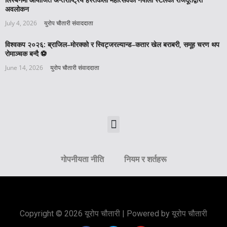
अवलोकन
July 4, 2026
युरोप चौतारी संवाददाता
विश्वकप २०२६: ब्राजिल–मोरक्को र स्विट्जरल्यान्ड–कतार खेल बराबरी, समूह चरण थप
रोमाञ्चक बन्दै ⚽️
June 14, 2026
युरोप चौतारी संवाददाता
गोपनीयता नीति
नियम र शर्तहरू
Copyright © 2026 यूरोप चौतारी | Powered by यूरोप चौतारी