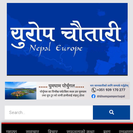
गृहपृष्ठ
समाचार
बिचार
सफलताको कथा
ब्लग
एनआरए