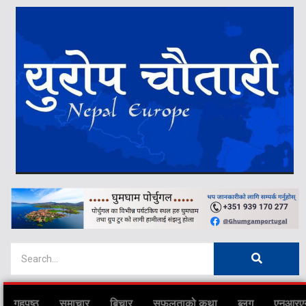
गृहपृष्ठ
समाचार
बिचार
सफलताको कथा
ब्लग
एनआरए